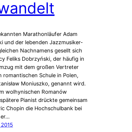
wandelt
ekannten Marathonläufer Adam
i und der lebenden Jazzmusiker-
leichen Nachnamens gesellt sich
y Feliks Dobrzyński, der häufig in
mzug mit dem großen Vertreter
n romantischen Schule in Polen,
tanisław Moniuszko, genannt wird.
 im wolhynischen Romanów
spätere Pianist drückte gemeinsam
ric Chopin die Hochschulbank bei
ner…
t 2015