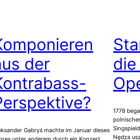
Komponieren
Sta
aus der
die
Kontrabass-
Op
Perspektive?
1778 bega
polnische
Singspield
eksander Gabryś machte im Januar dieses
Nędza usz
hres unter anderem durch ein Konzert