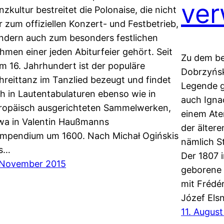
ver
nzkultur bestreitet die Polonaise, die nicht
r zum offiziellen Konzert- und Festbetrieb,
ndern auch zum besonders festlichen
hmen einer jeden Abiturfeier gehört. Seit
Zu dem b
m 16. Jahrhundert ist der populäre
Dobrzyńsk
hreittanz im Tanzlied bezeugt und findet
Legende g
ch in Lautentabulaturen ebenso wie in
auch Ignac
ropäisch ausgerichteten Sammelwerken,
einem Ate
wa in Valentin Haußmanns
der ältere
mpendium um 1600. Nach Michał Ogińskis
nämlich S
s…
Der 1807
 November 2015
geborene 
mit Frédé
Józef Els
11. Augus