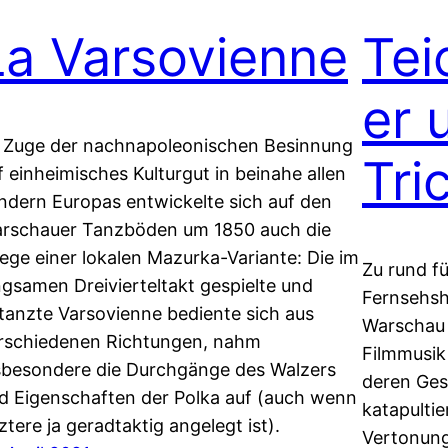
La Varsovienne
Tei
er 
 Zuge der nachnapoleonischen Besinnung
Tri
f einheimisches Kulturgut in beinahe allen
ndern Europas entwickelte sich auf den
rschauer Tanzböden um 1850 auch die
lege einer lokalen Mazurka-Variante: Die im
Zu rund f
ngsamen Dreivierteltakt gespielte und
Fernsehsh
tanzte Varsovienne bediente sich aus
Warschau
rschiedenen Richtungen, nahm
Filmmusik
sbesondere die Durchgänge des Walzers
deren Ges
d Eigenschaften der Polka auf (auch wenn
katapultie
tztere ja geradtaktig angelegt ist).
Vertonung