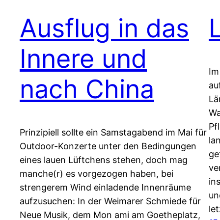
Ausflug in das
Innere und
Im
nach China
au
Lä
Wa
Pf
Prinzipiell sollte ein Samstagabend im Mai für
la
Outdoor-Konzerte unter den Bedingungen
ge
eines lauen Lüftchens stehen, doch mag
ve
manche(r) es vorgezogen haben, bei
in
strengerem Wind einladende Innenräume
un
aufzusuchen: In der Weimarer Schmiede für
le
Neue Musik, dem Mon ami am Goetheplatz,