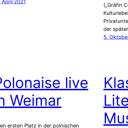
. April 2021
(„Gräfin C
Kulturlebe
Privatunt
der späte
5. Oktobe
Polonaise live
Kla
in Weimar
Lit
Mus
ren ersten Platz in der polnischen