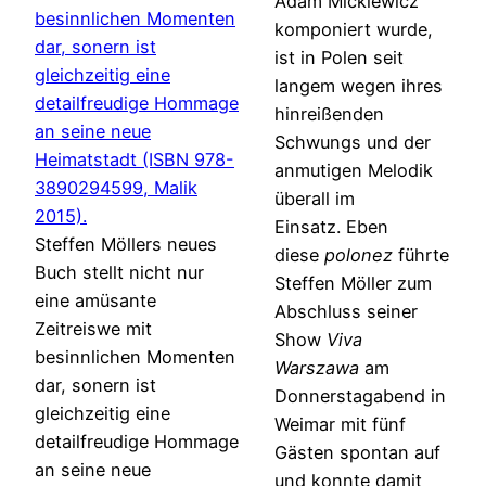
Adam Mickiewicz
komponiert wurde,
ist in Polen seit
langem wegen ihres
hinreißenden
Schwungs und der
anmutigen Melodik
überall im
Einsatz. Eben
Steffen Möllers neues
diese
polonez
führte
Buch stellt nicht nur
Steffen Möller zum
eine amüsante
Abschluss seiner
Zeitreiswe mit
Show
Viva
besinnlichen Momenten
Warszawa
am
dar, sonern ist
Donnerstagabend in
gleichzeitig eine
Weimar mit fünf
detailfreudige Hommage
Gästen spontan auf
an seine neue
und konnte damit