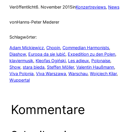
Veröffentlicht
6. November 2015
in
Konzertreviews
, 
News
von
Hanns-Peter Mederer
Schlagwörter:
Adam Mickiewicz
, 
Chopin
, 
Commedian Harmonists
, 
Diashow
, 
Europa da się lubić
, 
Expedition zu den Polen
, 
klaviermusik
, 
Kleofas Ogiński
, 
Les adieux
, 
Polonaise
, 
Show
, 
stara bieda
, 
Steffen Möller
, 
Valentin Haußmann
, 
Viva Polonia
, 
Viva Warszawa
, 
Warschau
, 
Wojciech Kilar
, 
Wuppertal
Kommentare