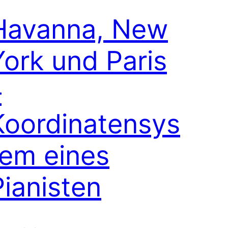
Havanna, New
York und Paris
–
Koordinatensys
tem eines
Pianisten