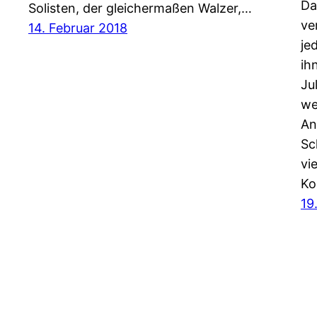
Da
Solisten, der gleichermaßen Walzer,…
ve
14. Februar 2018
je
ih
Ju
we
An
Sc
vi
Ko
19