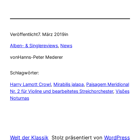
Veröffentlicht
7. März 2019
in
Alben- & Singlereviews
, 
News
von
Hanns-Peter Mederer
Schlagwörter:
Harry Lamott Crowl
, 
Mirabilis jalapa
, 
Paisagem Meridional
Nr. 2 für Violine und bearbeitetes Streichorchester
, 
Visões
Noturnas
Welt der Klassik
Stolz präsentiert von
WordPress