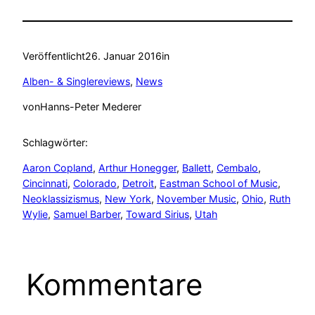
Veröffentlicht
26. Januar 2016
in
Alben- & Singlereviews
, 
News
von
Hanns-Peter Mederer
Schlagwörter:
Aaron Copland
, 
Arthur Honegger
, 
Ballett
, 
Cembalo
, 
Cincinnati
, 
Colorado
, 
Detroit
, 
Eastman School of Music
, 
Neoklassizismus
, 
New York
, 
November Music
, 
Ohio
, 
Ruth
Wylie
, 
Samuel Barber
, 
Toward Sirius
, 
Utah
Kommentare