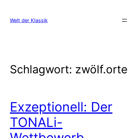
Zum
Inhalt
Welt der Klassik
springen
Schlagwort:
zwölf.orte
Exzeptionell: Der
TONALi-
Wettbewerb