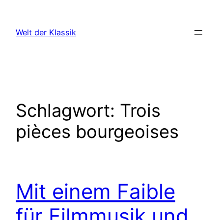
Zum
Inhalt
Welt der Klassik
springen
Schlagwort:
Trois
pièces bourgeoises
Mit einem Faible
für Filmmusik und