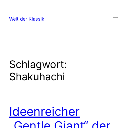
Zum
Inhalt
Welt der Klassik
springen
Schlagwort:
Shakuhachi
Ideenreicher
„Gentle Giant“ der