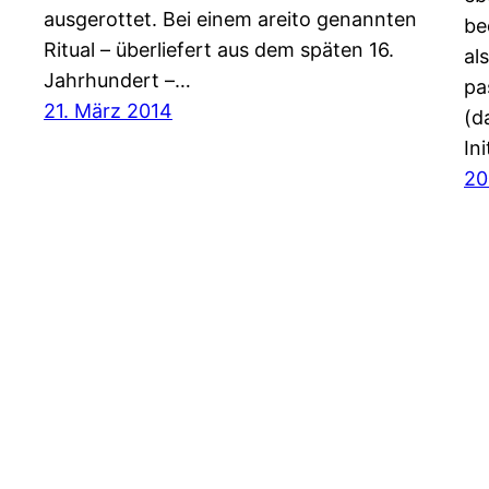
ausgerottet. Bei einem areito genannten
be
Ritual – überliefert aus dem späten 16.
al
Jahrhundert –…
pa
21. März 2014
(d
In
20