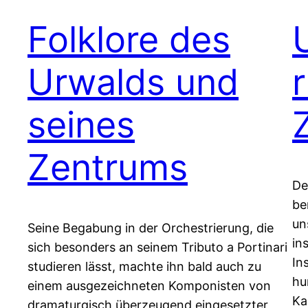
Folklore des
Urwalds und
r
seines
Zentrums
De
be
un
Seine Begabung in der Orchestrierung, die
in
sich besonders an seinem Tributo a Portinari
In
studieren lässt, machte ihn bald auch zu
hu
einem ausgezeichneten Komponisten von
Ka
dramaturgisch überzeugend eingesetzter