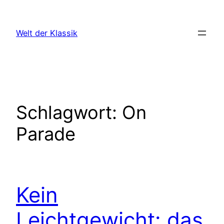
Zum
Inhalt
Welt der Klassik
springen
Schlagwort:
On
Parade
Kein
Leichtgewicht: das