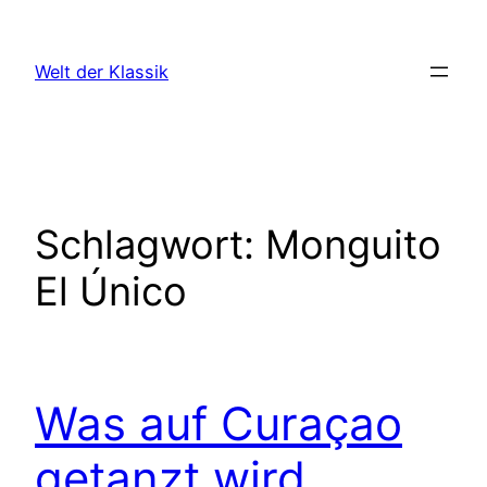
Zum
Inhalt
Welt der Klassik
springen
Schlagwort:
Monguito
El Único
Was auf Curaçao
getanzt wird