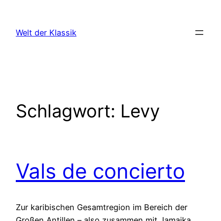
Zum
Inhalt
Welt der Klassik
springen
Schlagwort:
Levy
Vals de concierto
Zur karibischen Gesamtregion im Bereich der
Großen Antillen – also zusammen mit Jamaika,