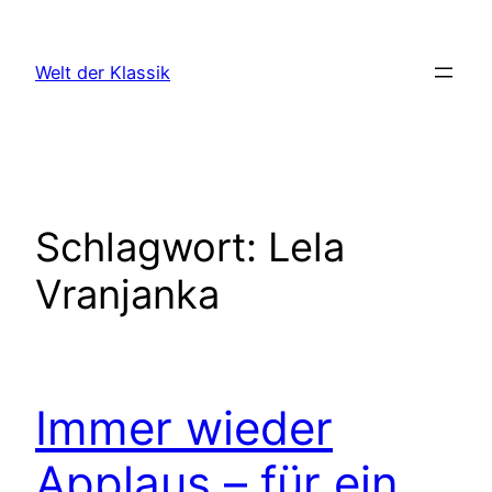
Zum
Inhalt
Welt der Klassik
springen
Schlagwort:
Lela
Vranjanka
Immer wieder
Applaus – für ein