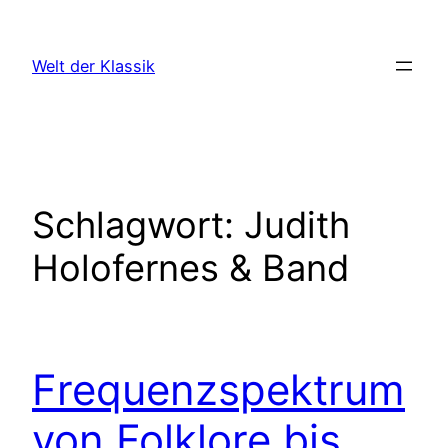
Zum
Inhalt
Welt der Klassik
springen
Schlagwort:
Judith
Holofernes & Band
Frequenzspektrum
von Folklore bis