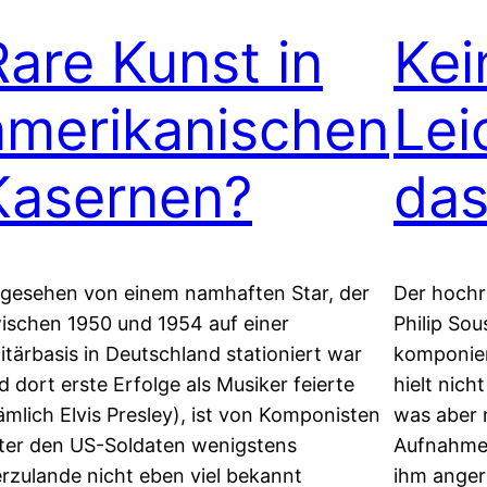
Rare Kunst in
Kei
amerikanischen
Lei
Kasernen?
da
gesehen von einem namhaften Star, der
Der hochr
ischen 1950 und 1954 auf einer
Philip So
litärbasis in Deutschland stationiert war
komponier
d dort erste Erfolge als Musiker feierte
hielt nich
ämlich Elvis Presley), ist von Komponisten
was aber 
ter den US-Soldaten wenigstens
Aufnahmen
erzulande nicht eben viel bekannt
ihm anger