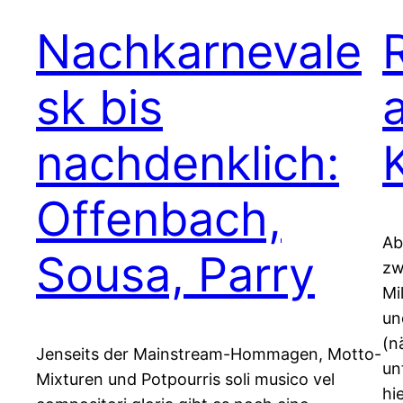
Nachkarnevale
sk bis
nachdenklich:
Offenbach,
Ab
Sousa, Parry
zw
Mi
un
(n
Jenseits der Mainstream-Hommagen, Motto-
un
Mixturen und Potpourris soli musico vel
hi