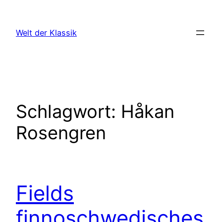
Zum
Inhalt
Welt der Klassik
springen
Schlagwort:
Håkan
Rosengren
Fields
finnoschwedisches