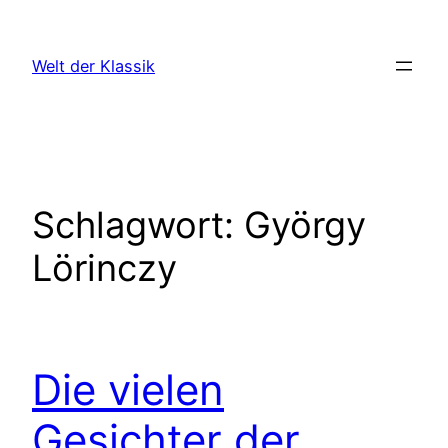
Zum
Inhalt
Welt der Klassik
springen
Schlagwort:
György
Lörinczy
Die vielen
Gesichter der