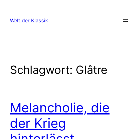
Zum
Inhalt
Welt der Klassik
springen
Schlagwort:
Glâtre
Melancholie, die
der Krieg
hinterlässt