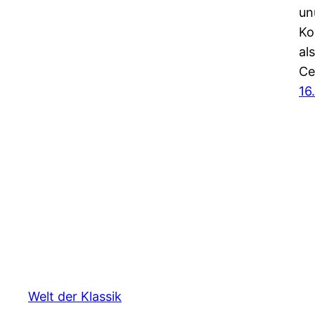
un
Ko
al
Ce
16
Welt der Klassik