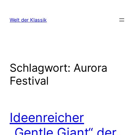
Zum
Inhalt
Welt der Klassik
springen
Schlagwort:
Aurora
Festival
Ideenreicher
„Gentle Giant“ der