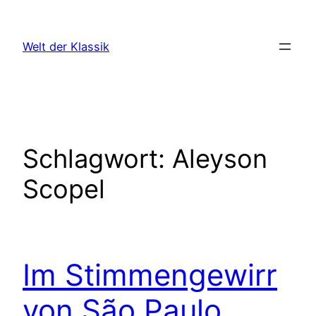
Zum
Inhalt
Welt der Klassik
springen
Schlagwort:
Aleyson
Scopel
Im Stimmengewirr
von São Paulo