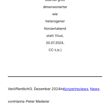
dimensionierter
wie
heterogener
Konzertabend
statt (Vuxi,
20.07.2024,
CC-Liz.)
Veröffentlicht
3. Dezember 2024
in
Konzertreviews
, 
News
von
Hanns-Peter Mederer