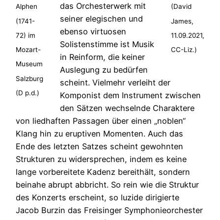
das Orchesterwerk mit
Alphen
(David
seiner elegischen und
(1741-
James,
ebenso virtuosen
72) im
11.09.2021,
Solistenstimme ist Musik
Mozart-
CC-Liz.)
in Reinform, die keiner
Museum
Auslegung zu bedürfen
Salzburg
scheint. Vielmehr verleiht der
(D p.d.)
Komponist dem Instrument zwischen
den Sätzen wechselnde Charaktere
von liedhaften Passagen über einen „noblen“
Klang hin zu eruptiven Momenten. Auch das
Ende des letzten Satzes scheint gewohnten
Strukturen zu widersprechen, indem es keine
lange vorbereitete Kadenz bereithält, sondern
beinahe abrupt abbricht. So rein wie die Struktur
des Konzerts erscheint, so luzide dirigierte
Jacob Burzin das Freisinger Symphonieorchester