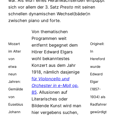
war. Als Wurf eines Heranwachsenden entpuppt
sich vor allem der 3. Satz
Presto
mit seinen
schnellen dynamischen Wechsel(bäder)n
zwischen piano und forte.
Von thematischen
Programmen weit
Mozart
Originell:
entfernt begegnet dem
Hörer Edward Elgars
im Alter
In
wohl bekanntestes
von
Hereford
Konzert aus dem Jahr
etwa
wurde
1918, nämlich dasjenige
neun
Edward
für
Violoncello und
Jahren:
Elgar
Orchester in e-Moll
op.
Gemälde
(1857-
85
. Allusionen auf
von
1934) als
Literarisches oder
Eusebius
Radfahrer
Bildende Kunst wird man
hier vergebens suchen,
Johann
gewürdigt