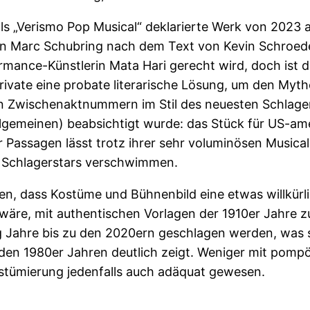
ls „Verismo Pop Musical“ deklarierte Werk von 2023 
en Marc Schubring nach dem Text von Kevin Schroed
mance-Künstlerin Mata Hari gerecht wird, doch ist d
ivate eine probate literarische Lösung, um den Myt
en Zwischenaktnummern im Stil des neuesten Schlager
gemeinen) beabsichtigt wurde: das Stück für US-ame
 Passagen lässt trotz ihrer sehr voluminösen Music
n Schlagerstars verschwimmen.
 dass Kostüme und Bühnenbild eine etwas willkürli
äre, mit authentischen Vorlagen der 1910er Jahre zu 
ig Jahre bis zu den 2020ern geschlagen werden, was
s den 1980er Jahren deutlich zeigt. Weniger mit pomp
ostümierung jedenfalls auch adäquat gewesen.