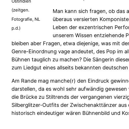
Ostindien
(zeitgen.
Man kann sich fragen, ob das a
überaus versierten Komponist
Fotografie, NL
Leben der exzentrischen Perfor
p.d.)
unserem Wissen entziehende Pr
bleiben aber Fragen, etwa diejenige, was mit d
Genre-Einordnung vage andeutet, des Pop im all
Bühnen tauglich zu machen? Die Sängerin dieser
zum Liedgut eines allseits bekannten deutsche
Am Rande mag manche(r) den Eindruck gewinnen,
darstellen, da es wohl sehr aufwändig gewesen w
die Brücke zu Stiltrends der vergangenen vierz
Silberglitzer-Outfits der Zwischenakttänzer au
historisch eindeutiger wären Bühnenbild und K