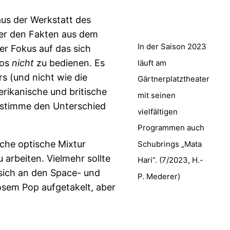
aus der Werkstatt des
er den Fakten aus dem
In der Saison 2023
er Fokus auf das sich
hos
nicht
zu bedienen. Es
läuft am
s (und nicht wie die
Gärtnerplatztheater
rikanische und britische
mit seinen
alstimme den Unterschied
vielfältigen
Programmen auch
che optische Mixtur
Schubrings „Mata
arbeiten. Vielmehr sollte
Hari“. (7/2023, H.-
 sich an den Space- und
P. Mederer)
ösem Pop aufgetakelt, aber