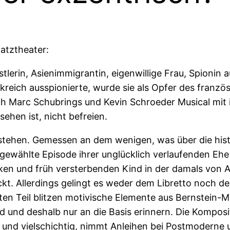
atztheater:
lerin, Asienimmigrantin, eigenwillige Frau, Spionin a
reich ausspionierte, wurde sie als Opfer des französ
ch Marc Schubrings und Kevin Schroeder Musical mit 
ehen ist, nicht befreien.
stehen. Gemessen an dem wenigen, was über die histo
t gewählte Episode ihrer unglücklich verlaufenden Eh
ken und früh versterbenden Kind in der damals von A
ückt. Allerdings gelingt es weder dem Libretto noch d
en Teil blitzen motivische Elemente aus Bernstein-Mu
d und deshalb nur an die Basis erinnern. Die Komposit
und vielschichtig, nimmt Anleihen bei Postmoderne 