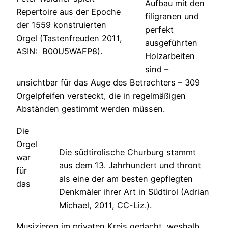
Aufbau mit den
Repertoire aus der Epoche
filigranen und
der 1559 konstruierten
perfekt
Orgel (Tastenfreuden 2011,
ausgeführten
ASIN‏: ‎ B00U5WAFP8).
Holzarbeiten
sind –
unsichtbar für das Auge des Betrachters – 309
Orgelpfeifen versteckt, die in regelmäßigen
Abständen gestimmt werden müssen.
Die
Orgel
Die südtirolische Churburg stammt
war
aus dem 13. Jahrhundert und thront
für
als eine der am besten gepflegten
das
Denkmäler ihrer Art in Südtirol (Adrian
Michael, 2011, CC-Liz.).
Musizieren im privaten Kreis gedacht, weshalb