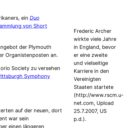
ikaners, ein
Duo
 Sammlung von Short
Frederic Archer
wirkte viele Jahre
 Angebot der Plymouth
in England, bevor
er Organistenposten an.
er eine zweite
und vielseitige
torio Society zu versehen
Karriere in den
Pittsburgh Symphony
Vereinigten
Staaten startete
(http://www.rscm.u-
net.com, Upload
zerten auf der neuen, dort
25.7.2007, US
gent war sein
p.d.).
ber einen längeren