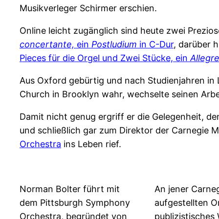
Musikverleger Schirmer erschien.
Online leicht zugänglich sind heute zwei Prezi
concertante,
ein
Postludium
in C-Dur
, darüber 
Pieces für die Orgel und Zwei Stücke, ein
Allegr
Aus Oxford gebürtig und nach Studienjahren in
Church in Brooklyn wahr, wechselte seinen Arb
Damit nicht genug ergriff er die Gelegenheit, d
und schließlich gar zum Direktor der Carnegie Mu
Orchestra
ins Leben rief.
Norman Bolter führt mit
An jener Carneg
dem Pittsburgh Symphony
aufgestellten O
Orchestra, begründet von
publizistisches