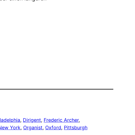
ladelphia
, 
Dirigent
, 
Frederic Archer
, 
New York
, 
Organist
, 
Oxford
, 
Pittsburgh