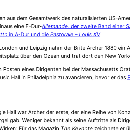
osen aus dem Gesamtwerk des naturalisierten US-Amer
hinaus eine F-Dur-
Allemande
, der zweite Band einer
etto
in A-Dur und die
Pastorale – Louis XV
.
 London und Leipzig nahm der Brite Archer 1880 ein
eitsplatz über den Ozean und trat dort den New York
en Posten eines Dirigenten bei der Massachusetts Ora
sic Hall in Philadelphia zu avancieren, bevor er das
ie Hall war Archer der erste, der eine Reihe von Kon
rgel gab. Weniger bekannt als seine Auftritte als Diri
 Wirken: Für das Magazin
The Keynote
zeichnete er ü