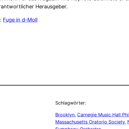
rantwortlicher Herausgeber.
r:
Fuge in d-Moll
Schlagwörter:
Brooklyn
, 
Carnegie Music Hall Phi
Massachusetts Oratorio Society
, 