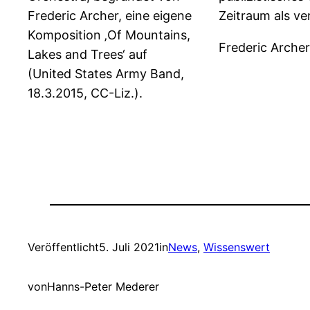
Frederic Archer, eine eigene
Zeitraum als ve
Komposition ‚Of Mountains,
Frederic Arche
Lakes and Trees‘ auf
(United States Army Band,
18.3.2015, CC-Liz.).
Veröffentlicht
5. Juli 2021
in
News
, 
Wissenswert
von
Hanns-Peter Mederer