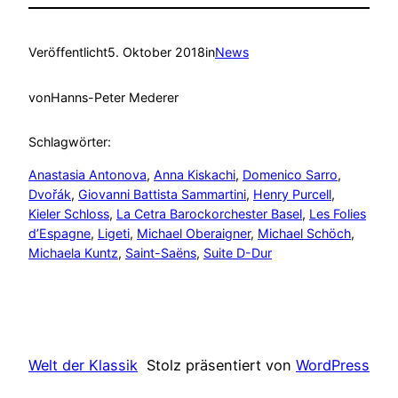
Veröffentlicht
5. Oktober 2018
in
News
von
Hanns-Peter Mederer
Schlagwörter:
Anastasia Antonova
, 
Anna Kiskachi
, 
Domenico Sarro
, 
Dvořák
, 
Giovanni Battista Sammartini
, 
Henry Purcell
, 
Kieler Schloss
, 
La Cetra Barockorchester Basel
, 
Les Folies
d’Espagne
, 
Ligeti
, 
Michael Oberaigner
, 
Michael Schöch
, 
Michaela Kuntz
, 
Saint-Saëns
, 
Suite D-Dur
Welt der Klassik
Stolz präsentiert von
WordPress